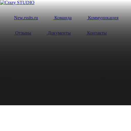
New.rssits.ru
Команда
Коммуникация
Отзывы
Документы
Контакты