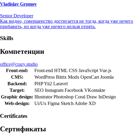
Vladislav Gromov
Senior Developer
Как видно, совершенство достигается не тогда, когда уже нечего
прибавить, но когда уже ничего нельзя отнять.
Skills
Компетенции
office@crazy.studio
Front-end:
Front-end
HTML
CSS
JavaScript
Vue.js
CMS:
WordPress
Bitrix
Modx
OpenCart
Joomla
Backend:
PHP
Yii2
Laravel
Target:
SEO
Instagram
Facebook
VKontakte
Graphic design:
Illustrator
Photoshop
Coral Draw
InDesign
Web-design:
Ui/Ux
Figma
Sketch
Adobe XD
Сertificates
Сертификаты