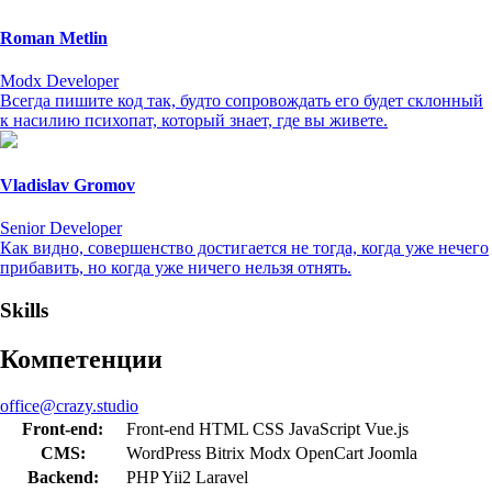
Roman Metlin
Modx Developer
Всегда пишите код так, будто сопровождать его будет склонный
к насилию психопат, который знает, где вы живете.
Vladislav Gromov
Senior Developer
Как видно, совершенство достигается не тогда, когда уже нечего
прибавить, но когда уже ничего нельзя отнять.
Skills
Компетенции
office@crazy.studio
Front-end:
Front-end
HTML
CSS
JavaScript
Vue.js
CMS:
WordPress
Bitrix
Modx
OpenCart
Joomla
Backend:
PHP
Yii2
Laravel