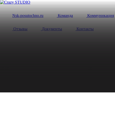
Nsk-posutochno.ru
Команда
Коммуникация
Отзывы
Документы
Контакты