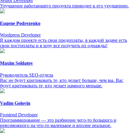
Senior Developer
Улучшение работающего продукта приводит к его ухудшению.
Eugene Podrezenko
Wordpress Developer
В каждом проекте есть свои предоплаты, в каждой задаче есть
свои постоплаты и я хочу все получить их однажды!
Maxim Soldatov
Руководитель SEO-отдела
Вас не будут критиковать те, кто делает больше, чем вы. Вас
будут критиковать те, кто делает намного меньше.
Vadim Golovin
Frontend Developer
Программирование — это разбиение чего-то большого и
невозможного на что-то маленькое и вполне реальное.