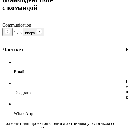
Взаимодействие
с командой
Communication
1
/ 3
вверх
Частная
Email
П
у
п
Telegram
к
WhatsApp
Подходит для проектов с одним активным участником со