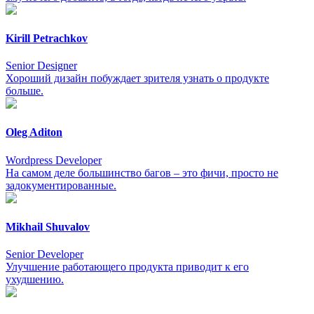
Kirill Petrachkov
Senior Designer
Хороший дизайн побуждает зрителя узнать о продукте
больше.
Oleg Aditon
Wordpress Developer
На самом деле большинство багов – это фичи, просто не
задокументированные.
Mikhail Shuvalov
Senior Developer
Улучшение работающего продукта приводит к его
ухудшению.