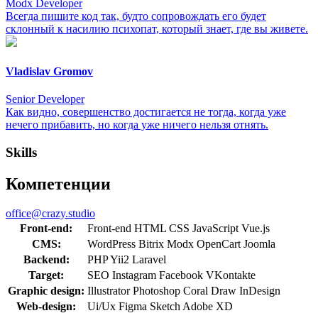
Modx Developer
Всегда пишите код так, будто сопровождать его будет
склонный к насилию психопат, который знает, где вы живете.
Vladislav Gromov
Senior Developer
Как видно, совершенство достигается не тогда, когда уже
нечего прибавить, но когда уже ничего нельзя отнять.
Skills
Компетенции
office@crazy.studio
Front-end:
Front-end
HTML
CSS
JavaScript
Vue.js
CMS:
WordPress
Bitrix
Modx
OpenCart
Joomla
Backend:
PHP
Yii2
Laravel
Target:
SEO
Instagram
Facebook
VKontakte
Graphic design:
Illustrator
Photoshop
Coral Draw
InDesign
Web-design:
Ui/Ux
Figma
Sketch
Adobe XD