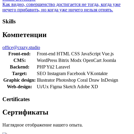
Как видно, совершенство достигается не тогда, когда уже
нечего прибавить, но когда уже ничего нельзя отнять.
Skills
Компетенции
office@crazy.studio
Front-end:
Front-end
HTML
CSS
JavaScript
Vue.js
CMS:
WordPress
Bitrix
Modx
OpenCart
Joomla
Backend:
PHP
Yii2
Laravel
Target:
SEO
Instagram
Facebook
VKontakte
Graphic design:
Illustrator
Photoshop
Coral Draw
InDesign
Web-design:
Ui/Ux
Figma
Sketch
Adobe XD
Сertificates
Сертификаты
Наглядное отображение нашего опыта.