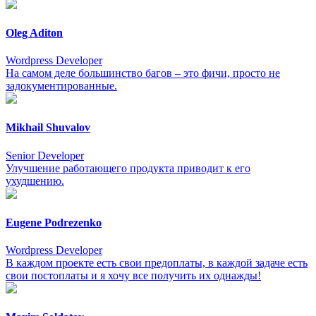
Oleg Aditon
Wordpress Developer
На самом деле большинство багов – это фичи, просто не
задокументированные.
Mikhail Shuvalov
Senior Developer
Улучшение работающего продукта приводит к его
ухудшению.
Eugene Podrezenko
Wordpress Developer
В каждом проекте есть свои предоплаты, в каждой задаче есть
свои постоплаты и я хочу все получить их однажды!