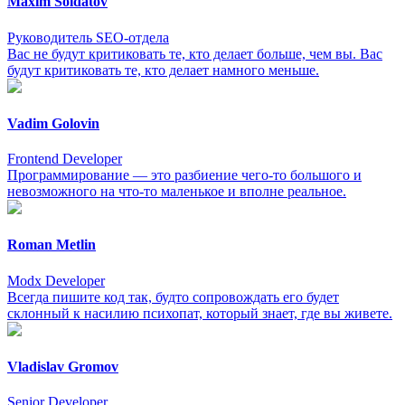
Maxim Soldatov
Руководитель SEO-отдела
Вас не будут критиковать те, кто делает больше, чем вы. Вас
будут критиковать те, кто делает намного меньше.
Vadim Golovin
Frontend Developer
Программирование — это разбиение чего-то большого и
невозможного на что-то маленькое и вполне реальное.
Roman Metlin
Modx Developer
Всегда пишите код так, будто сопровождать его будет
склонный к насилию психопат, который знает, где вы живете.
Vladislav Gromov
Senior Developer