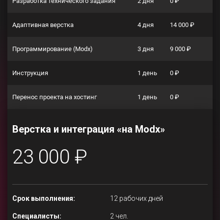
Разработка технического задания
2 дня
0 ₽
Адаптивная верстка
4 дня
14 000 ₽
Программирование (Modx)
3 дня
9 000 ₽
Инструкция
1 день
0 ₽
Перенос проекта на хостинг
1 день
0 ₽
Верстка и интеграция «на Modx»
23 000 ₽
Срок выполнения:
12 рабочих дней
Специалисты:
2 чел.