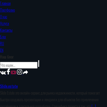
Главная
Портфолио
О нас
Услуги
Контакты
Блог
RU
EN
Наш блог
Slide.estate
Slide Estate это онлайн-сервис для рынка недвижимости, который помогает
быстро создавать презентации и лендинги для объектов без привлечения
дизайнеров и длительной разработки. Специфика проекта в том, что
[…]