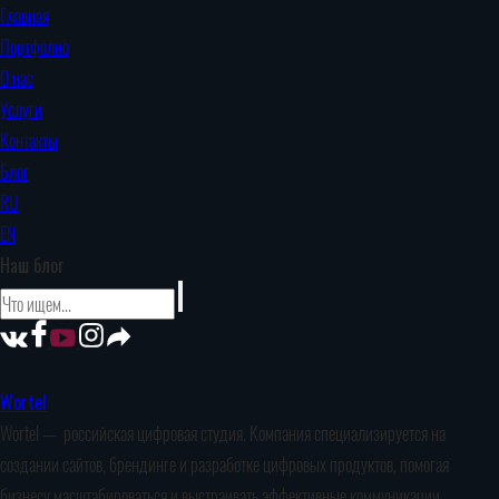
Главная
Портфолио
О нас
Услуги
Контакты
Блог
RU
EN
Наш блог
Wortel
Wortel — российская цифровая студия. Компания специализируется на
создании сайтов, брендинге и разработке цифровых продуктов, помогая
бизнесу масштабироваться и выстраивать эффективные коммуникации.