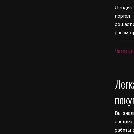
Лендинг,
портал 
решает 
рассмот
Читать п
Легк
поку
Вы знали
специал
работы э