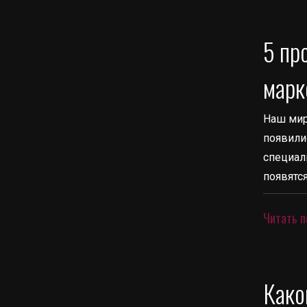
5 пр
марк
Наш мир
появили
специал
появятс
Читать п
Како