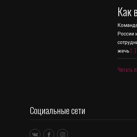
Как 
Команда
России 
сотрудни
жечь
[…]
Читать п
Социальные сети