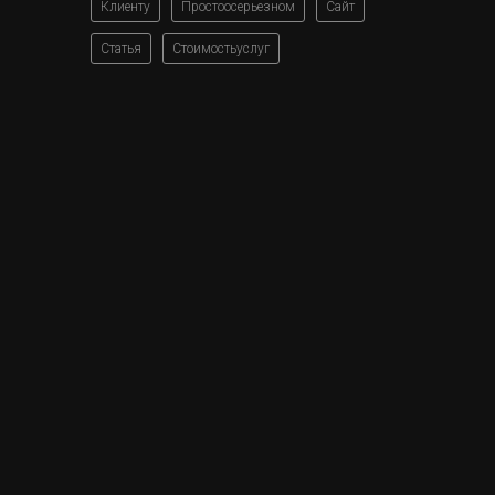
Клиенту
Простоосерьезном
Сайт
Статья
Стоимостьуслуг