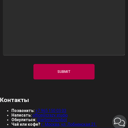
Контакты
Позвонить:
+7 965 150 03 03
Написать:
office@crazy.studio
Обнулиться:
@artemcrazybot
Чай или кофе?
г. Москва, ул. Лобненская 21.