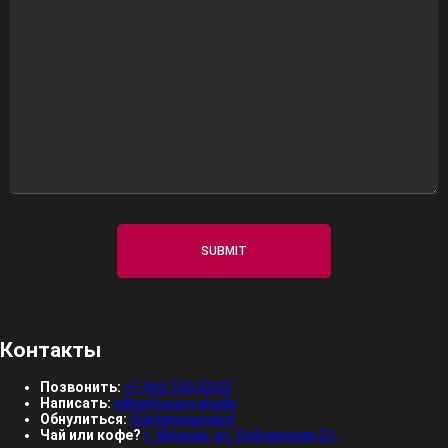
Контакты
Позвонить:
+7 965 150 03 03
Написать:
office@crazy.studio
Обнулиться:
@artemcrazybot
Чай или кофе?
г. Москва, ул. Лобненская 21.