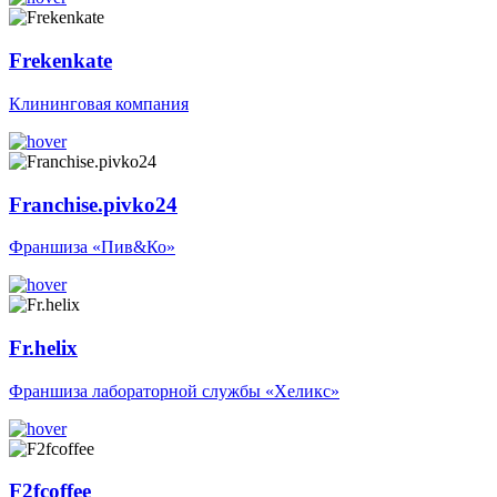
Frekenkate
Клининговая компания
Franchise.pivko24
Франшиза «Пив&Ко»
Fr.helix
Франшиза лабораторной службы «Хеликс»
F2fcoffee